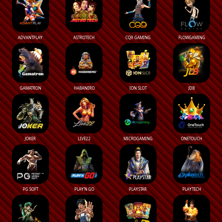
ADVANTPLAY
ASTROTECH
CQ9 GAMING
FLOWGAMING
GAMATRON
HABANERO
ION SLOT
JDB
JOKER
LIVE22
MICROGAMING
ONETOUCH
PG SOFT
PLAY’N GO
PLAYSTAR
PLAYTECH