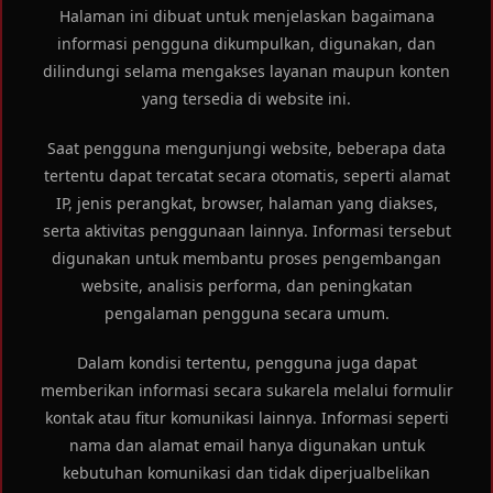
Halaman ini dibuat untuk menjelaskan bagaimana
informasi pengguna dikumpulkan, digunakan, dan
dilindungi selama mengakses layanan maupun konten
yang tersedia di website ini.
Saat pengguna mengunjungi website, beberapa data
tertentu dapat tercatat secara otomatis, seperti alamat
IP, jenis perangkat, browser, halaman yang diakses,
serta aktivitas penggunaan lainnya. Informasi tersebut
digunakan untuk membantu proses pengembangan
website, analisis performa, dan peningkatan
pengalaman pengguna secara umum.
Dalam kondisi tertentu, pengguna juga dapat
memberikan informasi secara sukarela melalui formulir
kontak atau fitur komunikasi lainnya. Informasi seperti
nama dan alamat email hanya digunakan untuk
kebutuhan komunikasi dan tidak diperjualbelikan